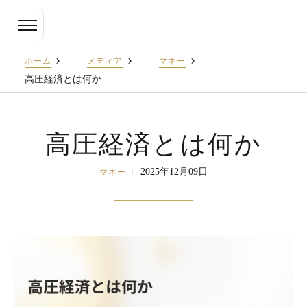
投
資
用
ホーム
メディア
マネー
不
動
高圧経済とは何か
産
の
売
却・
高圧経済とは何か
運
用
改
2025年12月09日
マネー
善・
出
口
戦
略
提
案
｜
TES
キ
ャ