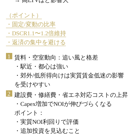
→ 高LTVほど影響大
（ポイント）
・固定/変動の比率
・DSCR1.1〜1.2倍維持
・返済の集中を避ける
賃料・空室動向：追い風と格差
・駅近・都心は強い
・郊外/低所得向けは実質賃金低迷の影響
を受けやすい
建設費・修繕費・省エネ対応コストの上昇
・Capex増加でNOIが伸びづらくなる
ポイント：
・実質NOI利回りで評価
・追加投資を見込むこと