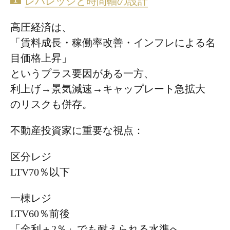
レバレッジと時間軸の設計
高圧経済は、
「賃料成長・稼働率改善・インフレによる名
目価格上昇」
というプラス要因がある一方、
利上げ→景気減速→キャップレート急拡大
のリスクも併存。
不動産投資家に重要な視点：
区分レジ
LTV70％以下
一棟レジ
LTV60％前後
「金利＋2％」でも耐えられる水準へ