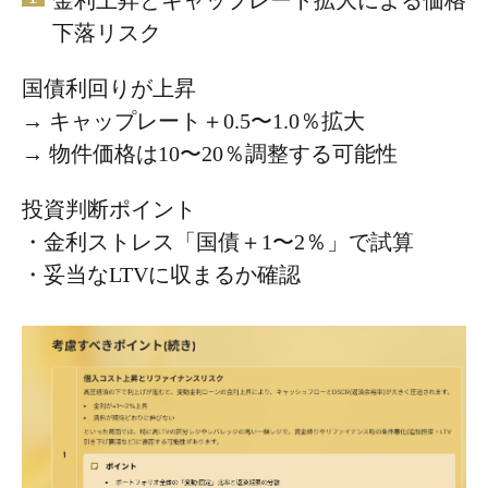
金利上昇とキャップレート拡大による価格
下落リスク
国債利回りが上昇
→ キャップレート＋0.5〜1.0％拡大
→ 物件価格は10〜20％調整する可能性
投資判断ポイント
・金利ストレス「国債＋1〜2％」で試算
・妥当なLTVに収まるか確認