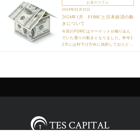
お金のコラム
東京から新幹線で関西方面に向かう
2024年01月31日
際、 新幹線の混み具合がコロナ前に
2024年1月 FOMCと日本経済の動
[…]
きについて
今回のFOMCはマーケットが織り込ん
でいた通りの動きとなりました。昨年1
2月には利下げ方向に傾斜しておりどの
タイミングで動き出すかがポイントに
なっていましたが、1月末に行われたF
OMCでは変更なしの政策金利据え置き
となりました。 大きいな要 […]