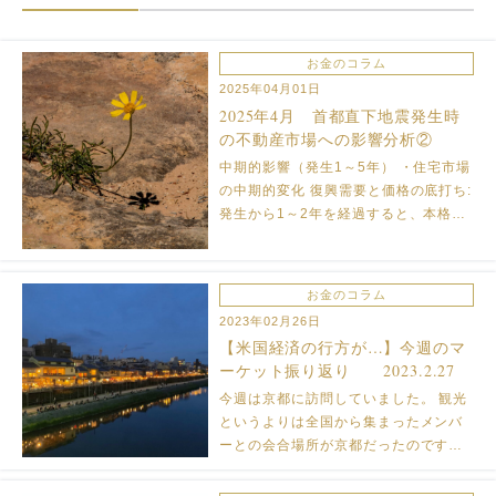
お金のコラム
2025年04月01日
2025年4月 首都直下地震発生時
の不動産市場への影響分析②
中期的影響（発生1～5年） ・住宅市場
の中期的変化 復興需要と価格の底打ち:
発生から1～2年を経過すると、本格的
な復興・再建が始まり、住宅市場も底
打ちの段階に入ります。壊れた住宅の
建て替え需要や、政府・自治体による
お金のコラム
被災者支援策（住宅再建補 […]
2023年02月26日
【米国経済の行方が…】今週のマ
ーケット振り返り 2023.2.27
今週は京都に訪問していました。 観光
というよりは全国から集まったメンバ
ーとの会合場所が京都だったのです
が、 会場となったのは和食と中華の融
合店である『にしぶち飯店』でした。