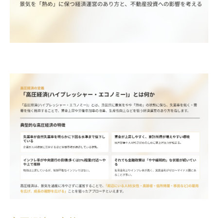
ピ
タ
ル