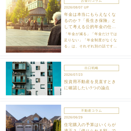
お金のコラム
2026/08/07
UP
年金は本当にもらえなくな
るのか？「長生き保険」と
して考える公的年金の仕組
み
「年金が減る」「年金だけでは
足りない」「年金制度がなくな
る」は、それぞれ別の話です。
公的年金の保険としての役割
と、2024年財政検証が示す将来
見通しを整理します。
出口戦略
2026/07/23
投資用不動産を見直すとき
に確認したい5つの論点
不動産コラム
2026/06/29
住宅購入の予算はいくらが
適正？「借りられる額」で