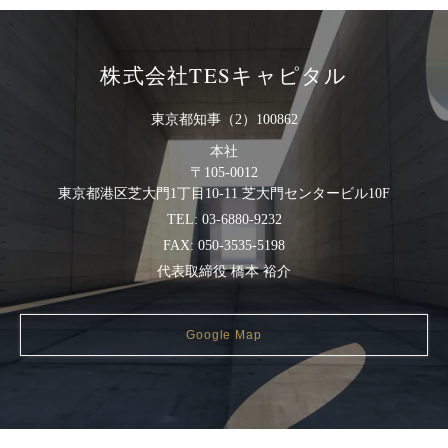
株式会社TESキャピタル
東京都知事（2）100862
本社
〒105-0012
東京都港区芝大門1丁目10-11
芝大門センタービル10F
TEL:
03-6880-9232
FAX: 050-3535-5198
代表取締役 橋本 裕介
Google Map