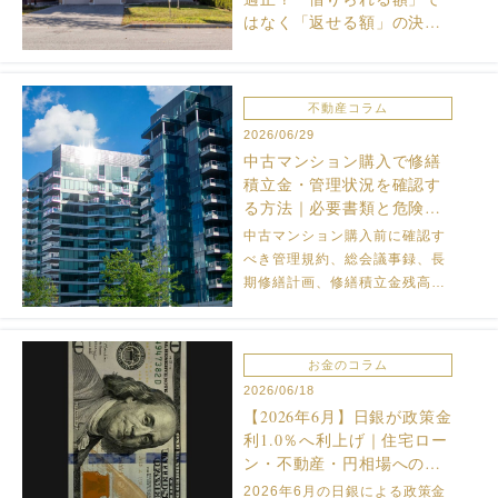
はなく「返せる額」の決め
方
不動産コラム
2026/06/29
中古マンション購入で修繕
積立金・管理状況を確認す
る方法｜必要書類と危険な
兆候
中古マンション購入前に確認す
べき管理規約、総会議事録、長
期修繕計画、修繕積立金残高、
値上げ予定、滞納状況を解説。
国土交通省ガイドラインの目安
と、購入を慎重にすべき危険な
お金のコラム
兆候も整理します。
2026/06/18
【2026年6月】日銀が政策金
利1.0％へ利上げ｜住宅ロー
ン・不動産・円相場への影
響
2026年6月の日銀による政策金