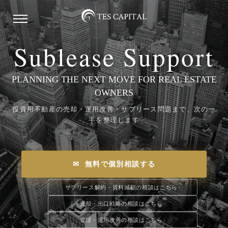
投
資
用
Sublease Support
不
動
産
の
PLANNING THE NEXT MOVE FOR REAL ESTATE
売
OWNERS
却・
運
投資用不動産の売却・運用改善・サブリース問題まで、次の一
用
改
手を整理します
善・
出
口
戦
✉ 無料で個別相談する
略
提
案
サブリース解約・賃料減額の相談はこちら
›
｜
TES
売却・出口戦略の相談はこちら
›
キ
管理・運用改善の相談はこちら
ャ
›