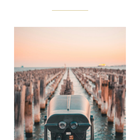
ピ
タ
ル