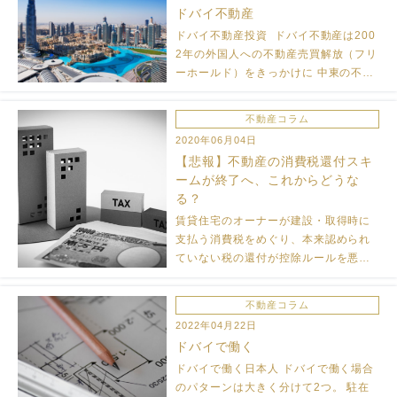
ドバイ不動産
ドバイ不動産投資 ドバイ不動産は200
2年の外国人への不動産売買解放（フリ
ーホールド）をきっかけに 中東の不動
産開発ブームを巻き起こしました。 バ
ブル崩壊後は、購入した物件を長期に
不動産コラム
渡って家賃収入を見込む、インカムゲ
2020年06月04日
インに重きを置く方法が […]
【悲報】不動産の消費税還付スキ
ームが終了へ、これからどうな
る？
賃貸住宅のオーナーが建設・取得時に
支払う消費税をめぐり、本来認められ
ていない税の還付が控除ルールを悪用
する形で不適切に行われているとし
て、政府・与党が制度改正を行う方向
不動産コラム
で最終調整に入ったことが２５日、分
2022年04月22日
かった。本業とはまったく関係ない金
ドバイで働く
など […]
ドバイで働く日本人 ドバイで働く場合
のパターンは大きく分けて2つ。 駐在