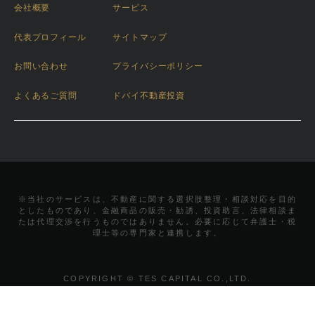
会社概要
サービス
代表プロフィール
サイトマップ
お問い合わせ
プライバシーポリシー
よくあるご質問
ドバイ不動産投資
※当社のサービスは、不動産に関する選択肢整理・相談対応を目的
としたものであり、金融商品の販売・勧誘、投資助言、法律相談ま
たは代理交渉を行うものではありません。必要に応じて弁護士・税
理士等の専門家と連携します。
COPYRIGHT © TES CAPITAL CO.,LTD.
ALL RIGHTS RESERVED.