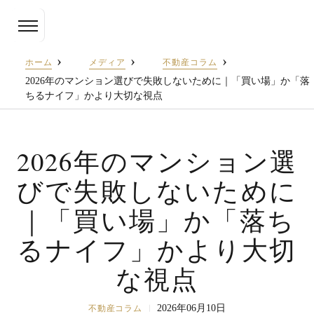
投
資
用
ホーム
メディア
不動産コラム
不
動
2026年のマンション選びで失敗しないために｜「買い場」か「落
産
ちるナイフ」かより大切な視点
の
売
却・
運
2026年のマンション選
用
改
びで失敗しないために
善・
出
口
｜「買い場」か「落ち
戦
略
るナイフ」かより大切
提
案
な視点
｜
TES
キ
ャ
2026年06月10日
不動産コラム